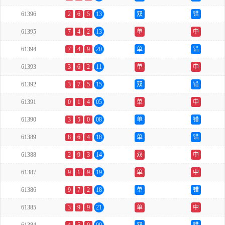
61396
2
6
5
13
双
错
61395
7
4
2
13
单
中
61394
7
4
9
20
单
错
61393
3
6
2
11
单
中
61392
3
7
5
15
双
错
61391
0
1
4
05
单
中
61390
3
5
0
08
单
错
61389
8
6
4
18
单
错
61388
2
9
3
14
双
中
61387
9
1
9
19
单
中
61386
9
7
2
18
单
错
61385
3
9
9
21
单
中