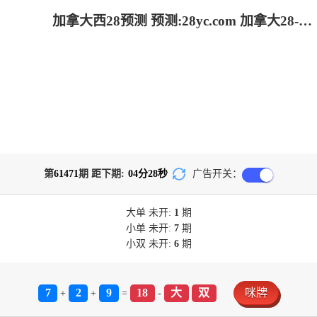
加拿大西28预测 预测:28yc.com 加拿大28-pc预测|加拿大PC在线预测|28在线预测咪牌查询|加拿大PC结果查询_专注研究_加拿大PC预测_官方!
第
61471
期 距下期:
04
分
28
秒
广告开关：
大单
未开:
1
期
小单
未开:
7
期
小双
未开:
6
期
7
2
9
18
大
双
咪牌
+
+
=
-