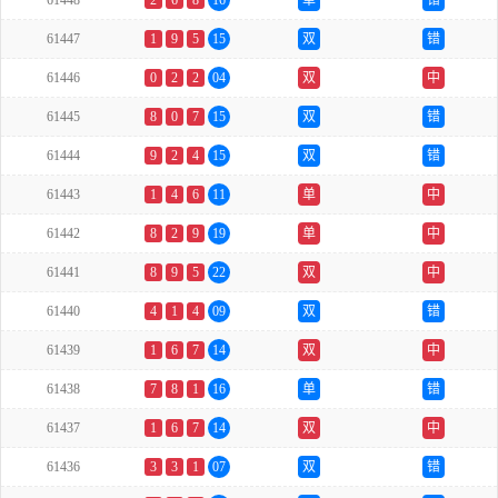
61448
2
6
8
16
单
错
61447
1
9
5
15
双
错
61446
0
2
2
04
双
中
61445
8
0
7
15
双
错
61444
9
2
4
15
双
错
61443
1
4
6
11
单
中
61442
8
2
9
19
单
中
61441
8
9
5
22
双
中
61440
4
1
4
09
双
错
61439
1
6
7
14
双
中
61438
7
8
1
16
单
错
61437
1
6
7
14
双
中
61436
3
3
1
07
双
错