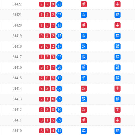
61422
7
7
9
23
单
中
61421
1
4
2
07
双
错
61420
1
5
7
13
单
中
61419
9
4
2
15
双
错
61418
9
6
2
17
双
错
61417
1
3
3
07
双
错
61416
9
4
7
20
单
错
61415
7
0
5
12
单
错
61414
3
3
0
06
双
中
61413
2
1
6
09
双
错
61412
2
8
0
10
双
中
61411
3
1
5
09
单
中
61410
8
2
4
14
单
错