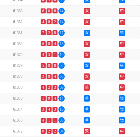
61384
4
5
0
09
双
错
61383
6
0
8
14
双
中
61382
4
8
2
14
双
中
61381
7
2
8
17
双
错
61380
6
8
4
18
双
中
61379
4
5
1
10
双
中
61378
5
0
0
05
双
错
61377
2
0
4
06
双
中
61376
4
2
3
09
单
中
61375
1
9
4
14
单
错
61374
3
4
3
10
单
错
61373
4
1
1
06
单
错
61372
0
2
2
04
双
中