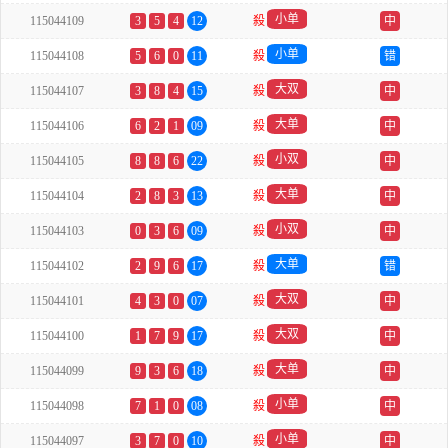
小单
115044109
3
5
4
12
殺
中
小单
115044108
5
6
0
11
殺
错
大双
115044107
3
8
4
15
殺
中
大单
115044106
6
2
1
09
殺
中
小双
115044105
8
8
6
22
殺
中
大单
115044104
2
8
3
13
殺
中
小双
115044103
0
3
6
09
殺
中
大单
115044102
2
9
6
17
殺
错
大双
115044101
4
3
0
07
殺
中
大双
115044100
1
7
9
17
殺
中
大单
115044099
9
3
6
18
殺
中
小单
115044098
7
1
0
08
殺
中
小单
115044097
3
7
0
10
殺
中