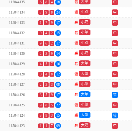
大单
115044135
6
8
4
18
殺
中
小双
115044134
7
9
8
24
殺
中
小双
115044133
1
7
9
17
殺
中
小单
115044132
9
4
2
15
殺
中
小双
115044131
9
6
2
17
殺
中
小双
115044130
2
3
9
14
殺
中
大单
115044129
4
5
7
16
殺
中
大单
115044128
0
4
8
12
殺
中
小单
115044127
2
3
3
08
殺
中
大单
115044126
3
5
9
17
殺
错
小单
115044125
9
8
5
22
殺
中
大单
115044124
3
9
3
15
殺
错
大双
115044123
1
1
7
09
殺
中