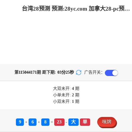
台湾28预测 预测:28yc.com 加拿大28-pc预测|加拿大PC在线预测|28在线预测咪牌查询|加拿大PC结果查询_专注研究_加拿大PC预测_官方!
第
115044171
期 距下期:
03
分
25
秒
广告开关：
大双
未开:
4
期
小单
未开:
2
期
小双
未开:
1
期
9
6
8
23
大
单
咪牌
+
+
=
-