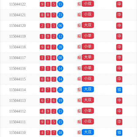
小双
115044122
9
1
5
15
殺
中
小双
115044121
8
8
7
23
殺
中
大双
115044120
2
1
3
06
殺
中
小单
115044119
1
9
2
12
殺
中
小单
115044118
9
4
7
20
殺
中
大单
115044117
1
3
4
08
殺
中
小单
115044116
7
1
6
14
殺
中
小双
115044115
6
6
2
14
殺
中
大双
115044114
4
7
9
20
殺
错
大双
115044113
6
7
6
19
殺
中
小单
115044112
4
9
2
15
殺
中
小双
115044111
9
1
5
15
殺
中
大双
115044110
4
7
7
18
殺
错