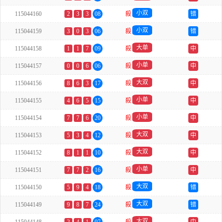
小双
115044160
2
3
3
08
殺
错
小双
115044159
3
0
3
06
殺
错
大单
115044158
1
1
7
09
殺
中
小单
115044157
0
0
6
06
殺
中
大双
115044156
8
6
3
17
殺
中
小单
115044155
4
6
5
15
殺
中
小单
115044154
7
7
6
20
殺
中
大双
115044153
5
3
4
12
殺
中
大双
115044152
8
1
1
10
殺
中
小单
115044151
7
7
2
16
殺
中
大双
115044150
5
9
4
18
殺
错
大双
115044149
9
8
7
24
殺
错
大双