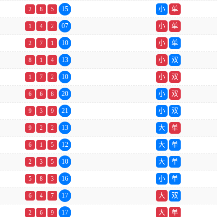
15
小
单
2
8
5
07
小
单
1
4
2
10
小
单
2
7
1
13
小
双
8
1
4
10
小
双
1
7
2
20
小
双
6
6
8
21
小
双
9
3
9
13
大
单
9
2
2
12
大
单
6
1
5
10
大
单
2
3
5
16
小
单
5
8
3
17
大
双
6
4
7
17
大
单
2
6
9