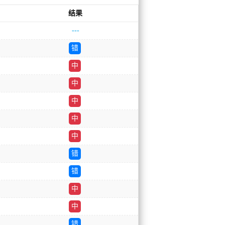
结果
---
错
中
中
中
中
中
错
错
中
中
错