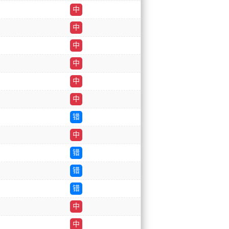
中
中
中
中
中
中
错
中
错
错
错
中
中