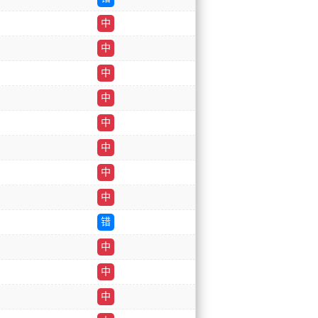
中
中
中
中
中
中
中
中
错
中
中
中