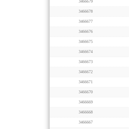
3466679
3466678
3466677
3466676
3466675
3466674
3466673
3466672
3466671
3466670
3466669
3466668
3466667