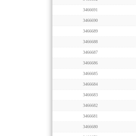
3466691
3466690
3466689
3466688
3466687
3466686
3466685
3466684
3466683
3466682
3466681
3466680