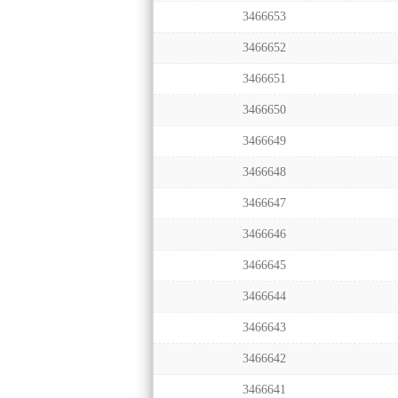
3466653
3466652
3466651
3466650
3466649
3466648
3466647
3466646
3466645
3466644
3466643
3466642
3466641