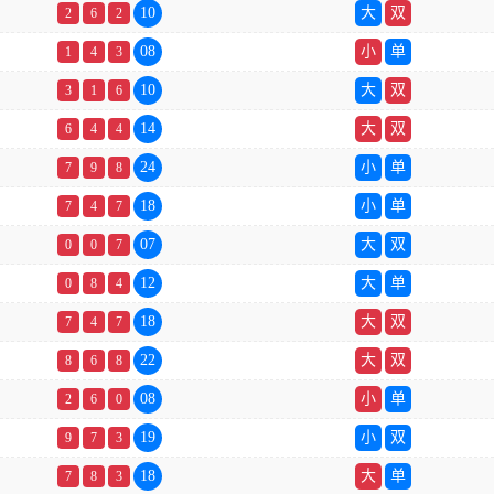
10
大
双
2
6
2
08
小
单
1
4
3
10
大
双
3
1
6
14
大
双
6
4
4
24
小
单
7
9
8
18
小
单
7
4
7
07
大
双
0
0
7
12
大
单
0
8
4
18
大
双
7
4
7
22
大
双
8
6
8
08
小
单
2
6
0
19
小
双
9
7
3
18
大
单
7
8
3