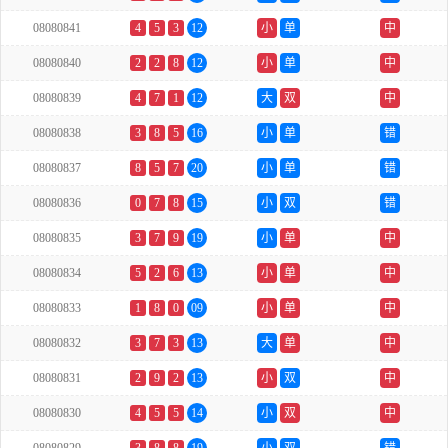
08080841
4
5
3
12
小
单
中
08080840
2
2
8
12
小
单
中
08080839
4
7
1
12
大
双
中
08080838
3
8
5
16
小
单
错
08080837
8
5
7
20
小
单
错
08080836
0
7
8
15
小
双
错
08080835
3
7
9
19
小
单
中
08080834
5
2
6
13
小
单
中
08080833
1
8
0
09
小
单
中
08080832
3
7
3
13
大
单
中
08080831
2
9
2
13
小
双
中
08080830
4
5
5
14
小
双
中