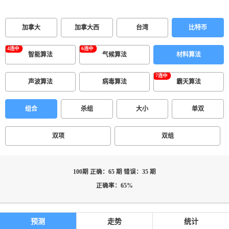
加拿大
加拿大西
台湾
比特币
智能算法
气候算法
材料算法
声波算法
病毒算法
霸天算法
组合
杀组
大小
单双
双项
双组
100期 正确：65 期 错误：35 期
正确率：65%
预测
走势
统计