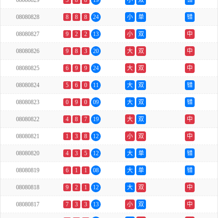
08080829
3
8
8
19
小
双
错
08080828
8
8
8
24
小
单
错
08080827
9
2
2
13
小
双
中
08080826
9
8
3
20
大
双
中
08080825
6
9
9
24
大
双
中
08080824
5
6
0
11
大
双
错
08080823
0
9
0
09
大
双
错
08080822
4
8
7
19
大
双
中
08080821
1
3
8
12
小
双
中
08080820
4
3
5
12
大
单
错
08080819
6
1
1
08
大
单
错
08080818
9
2
1
12
大
双
中
08080817
7
3
3
13
小
双
中