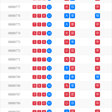
08080777
9
8
4
21
大
双
中
08080776
5
7
0
12
大
单
错
08080775
7
1
1
09
大
单
中
08080774
5
6
7
18
大
双
中
08080773
5
1
6
12
小
单
中
08080772
0
1
1
02
小
双
中
08080771
7
1
7
15
大
单
中
08080770
5
3
4
12
大
双
中
08080769
2
9
3
14
小
单
错
08080768
9
0
7
16
大
单
中
08080767
0
2
4
06
小
双
中
08080766
3
2
0
05
小
双
中