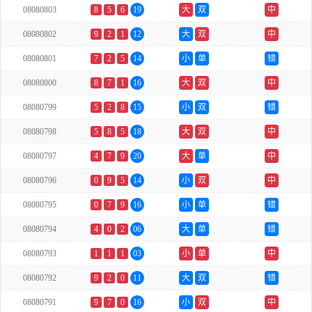
08080803
8
5
6
19
大
双
中
08080802
9
2
1
12
大
双
中
08080801
7
2
5
14
小
单
错
08080800
8
7
1
16
大
双
中
08080799
5
2
8
15
小
双
错
08080798
5
8
5
18
大
双
中
08080797
4
7
9
20
大
单
中
08080796
0
9
5
14
小
双
中
08080795
0
7
9
16
小
单
错
08080794
4
0
2
06
大
单
错
08080793
1
1
1
03
小
单
中
08080792
9
2
0
11
大
双
错
08080791
9
7
0
16
小
双
中