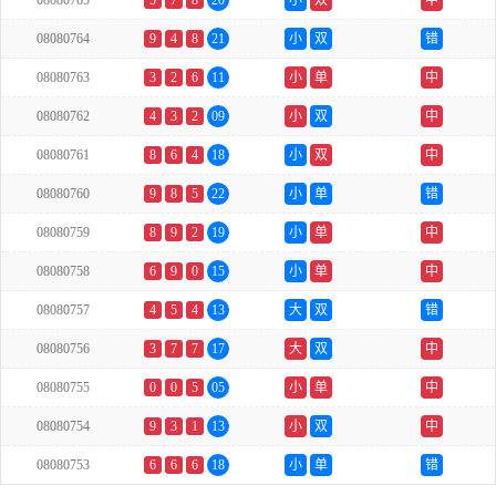
08080765
5
7
8
20
小
双
中
08080764
9
4
8
21
小
双
错
08080763
3
2
6
11
小
单
中
08080762
4
3
2
09
小
双
中
08080761
8
6
4
18
小
双
中
08080760
9
8
5
22
小
单
错
08080759
8
9
2
19
小
单
中
08080758
6
9
0
15
小
单
中
08080757
4
5
4
13
大
双
错
08080756
3
7
7
17
大
双
中
08080755
0
0
5
05
小
单
中
08080754
9
3
1
13
小
双
中
08080753
6
6
6
18
小
单
错