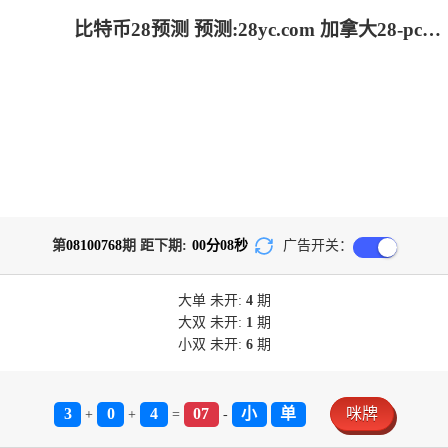
比特币28预测 预测:28yc.com 加拿大28-pc预测|加拿大PC在线预测|28在线预测咪牌查询|加拿大PC结果查询_专注研究_加拿大PC预测_官方!
第
08100768
期 距下期:
00
分
08
秒
广告开关：
大单
未开:
4
期
大双
未开:
1
期
小双
未开:
6
期
3
0
4
07
小
单
咪牌
+
+
=
-