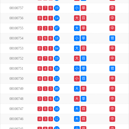
08100757
6
7
6
19
小
单
中
08100756
9
4
1
14
大
双
中
08100755
2
2
3
07
大
单
中
08100754
3
9
6
18
小
单
错
08100753
0
3
1
04
大
双
中
08100752
4
7
8
19
大
双
中
08100751
6
4
6
16
小
单
错
08100750
4
8
1
13
小
双
中
08100749
5
1
3
09
大
单
中
08100748
3
5
6
14
大
单
中
08100747
2
8
0
10
大
双
中
08100746
4
3
5
12
大
双
中