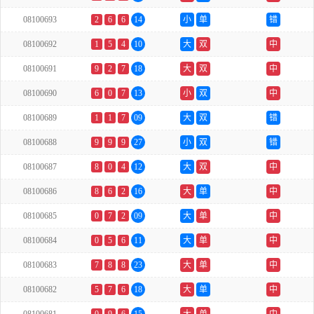
08100693
2
6
6
14
小
单
错
08100692
1
5
4
10
大
双
中
08100691
9
2
7
18
大
双
中
08100690
6
0
7
13
小
双
中
08100689
1
1
7
09
大
双
错
08100688
9
9
9
27
小
双
错
08100687
8
0
4
12
大
双
中
08100686
8
6
2
16
大
单
中
08100685
0
7
2
09
大
单
中
08100684
0
5
6
11
大
单
中
08100683
7
8
8
23
大
单
中
08100682
5
7
6
18
大
单
中