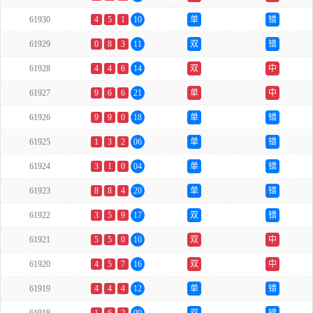
61930
4
5
1
10
单
错
61929
0
8
3
11
双
错
61928
4
4
6
14
双
中
61927
9
6
6
21
单
中
61926
9
9
0
18
单
错
61925
1
3
2
06
单
错
61924
3
1
0
04
单
错
61923
8
8
4
20
单
错
61922
3
5
9
17
双
错
61921
5
5
0
10
双
中
61920
4
5
7
16
双
中
61919
4
4
4
12
单
错