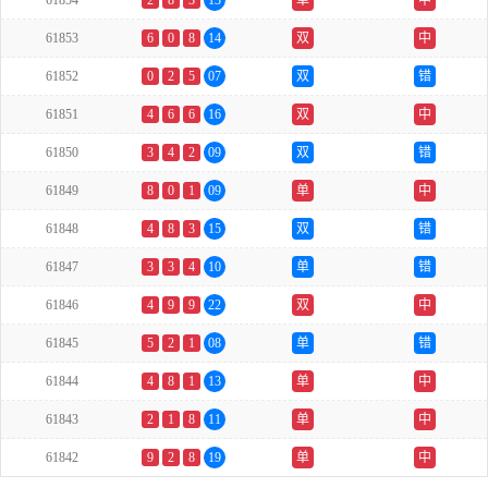
61854
2
8
3
13
单
中
61853
6
0
8
14
双
中
61852
0
2
5
07
双
错
61851
4
6
6
16
双
中
61850
3
4
2
09
双
错
61849
8
0
1
09
单
中
61848
4
8
3
15
双
错
61847
3
3
4
10
单
错
61846
4
9
9
22
双
中
61845
5
2
1
08
单
错
61844
4
8
1
13
单
中
61843
2
1
8
11
单
中
61842
9
2
8
19
单
中