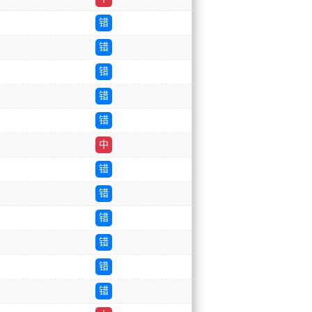
错
错
错
错
错
中
错
错
错
错
错
错