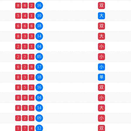
16
双
8
6
2
10
大
5
4
1
18
双
6
6
6
14
大
8
3
3
04
小
2
1
1
05
小
2
2
1
17
小
6
2
9
18
单
8
3
7
16
双
8
5
3
04
小
0
0
4
14
大
8
1
5
09
小
2
2
5
12
双
1
7
4