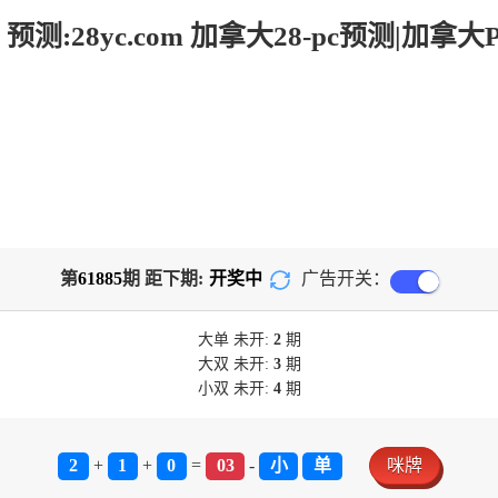
第
61885
期 距下期:
开奖中
广告开关：
大单
未开:
2
期
大双
未开:
3
期
小双
未开:
4
期
2
+
1
+
0
=
03
-
小
单
咪牌