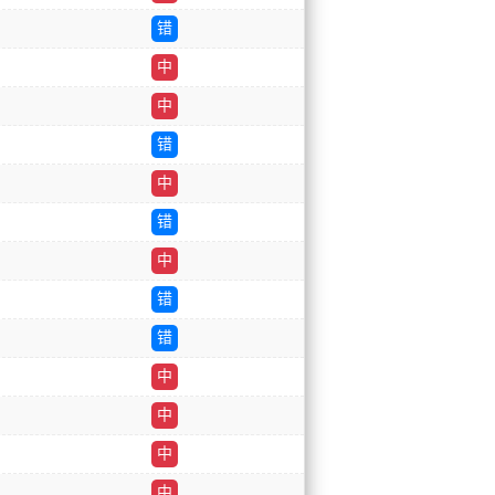
错
中
中
错
中
错
中
错
错
中
中
中
中