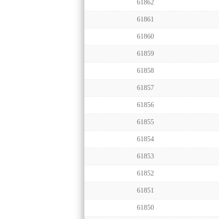
61862
61861
61860
61859
61858
61857
61856
61855
61854
61853
61852
61851
61850