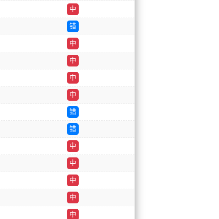
中
错
中
中
中
中
错
错
中
中
中
中
中