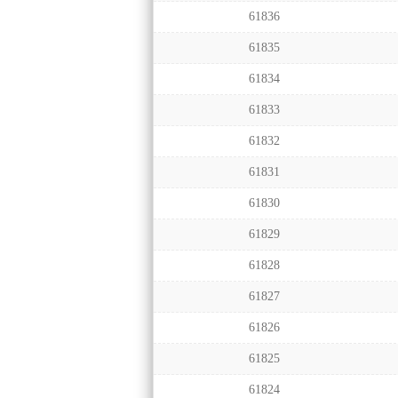
61836
61835
61834
61833
61832
61831
61830
61829
61828
61827
61826
61825
61824