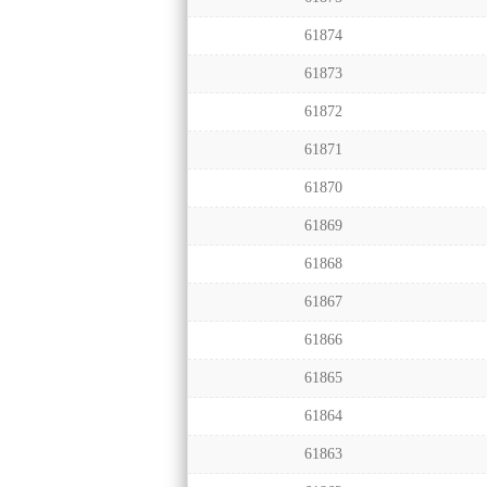
61874
61873
61872
61871
61870
61869
61868
61867
61866
61865
61864
61863