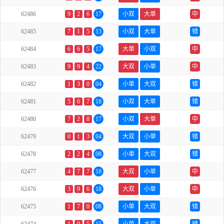
62486
9
2
6
17
小双
大单
中
62485
7
1
5
13
小双
大单
错
62484
6
6
5
17
大单
小双
中
62483
9
9
4
22
大双
小单
中
62482
1
3
0
04
小单
大双
错
62481
5
6
7
18
小双
大单
错
62480
7
2
8
17
小双
大单
中
62479
0
1
3
04
大双
小单
错
62478
2
2
4
08
小单
大双
错
62477
4
7
7
18
大双
小单
中
62476
3
9
6
18
大双
小单
中
62475
1
7
0
08
小单
大双
错