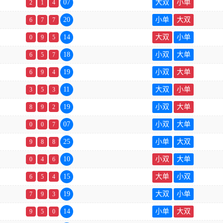
07
大双
小单
2
1
4
20
小单
大双
6
7
7
14
大双
小单
0
9
5
18
小双
大单
6
5
7
19
小双
大单
6
9
4
11
大双
小单
3
5
3
19
小双
大单
8
9
2
07
小双
大单
0
0
7
25
小单
大双
9
8
8
10
小双
大单
0
4
6
15
大单
小双
6
5
4
19
大双
小单
7
9
3
14
小单
大双
9
5
0