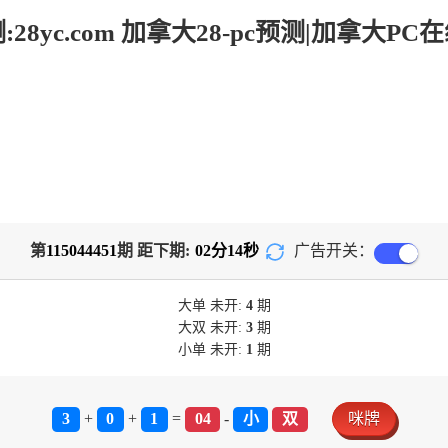
第
115044451
期 距下期:
02
分
13
秒
广告开关：
大单
未开:
4
期
大双
未开:
3
期
小单
未开:
1
期
3
+
0
+
1
=
04
-
小
双
咪牌