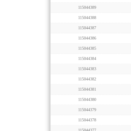
115044389
115044388
115044387
115044386
115044385
115044384
115044383
115044382
115044381
115044380
115044379
115044378
115044377