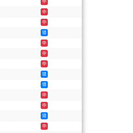
中
中
中
错
中
中
中
错
错
中
中
错
中