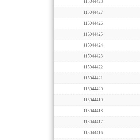
115044428
115044427
115044426
115044425
115044424
115044423
115044422
115044421
115044420
115044419
115044418
115044417
115044416