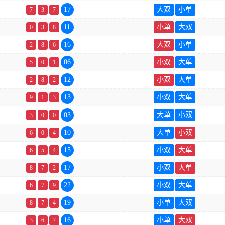
17
大双
小单
7
3
7
11
小单
大双
0
3
8
16
大双
小单
2
8
6
06
小双
大单
5
0
1
12
小双
大单
2
8
2
13
小双
大单
9
1
3
03
大单
小双
3
0
0
10
大单
小双
6
0
4
15
小双
大单
6
5
4
17
小双
大单
8
7
2
22
小双
大单
6
7
9
19
小单
大双
8
7
4
16
小单
大双
3
6
7