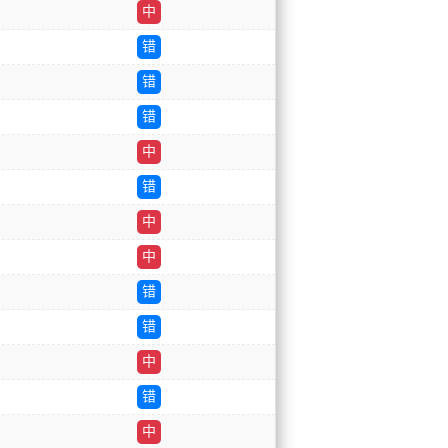
中
错
错
错
中
错
中
中
错
错
中
错
中