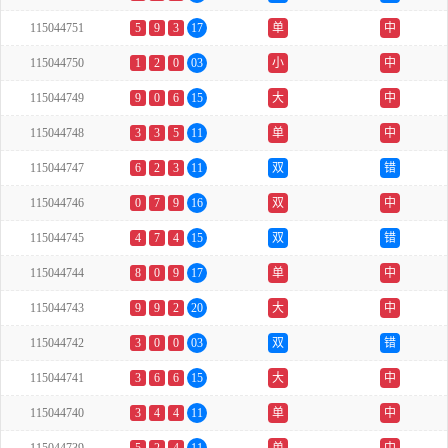
115044751
5
9
3
17
单
中
115044750
1
2
0
03
小
中
115044749
9
0
6
15
大
中
115044748
3
3
5
11
单
中
115044747
6
2
3
11
双
错
115044746
0
7
9
16
双
中
115044745
4
7
4
15
双
错
115044744
8
0
9
17
单
中
115044743
9
9
2
20
大
中
115044742
3
0
0
03
双
错
115044741
3
6
6
15
大
中
115044740
3
4
4
11
单
中