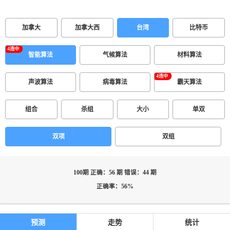
加拿大
加拿大西
台湾
比特币
智能算法
气候算法
材料算法
声波算法
病毒算法
霸天算法
组合
杀组
大小
单双
双项
双组
100期 正确：56 期 错误：44 期
正确率：56%
预测
走势
统计