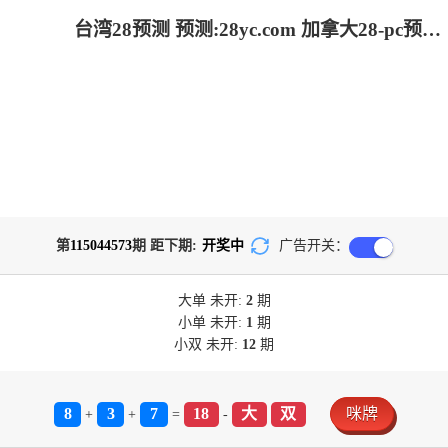
台湾28预测 预测:28yc.com 加拿大28-pc预测|加拿大PC在线预测|28在线预测咪牌查询|加拿大PC结果查询_专注研究_加拿大PC预测_官方!
第
115044573
期 距下期:
开奖中
广告开关：
大单
未开:
2
期
小单
未开:
1
期
小双
未开:
12
期
8
3
7
18
大
双
咪牌
+
+
=
-