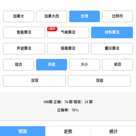
加拿大
加拿大西
台湾
比特币
智能算法
气候算法
材料算法
声波算法
病毒算法
霸天算法
组合
杀组
大小
单双
双项
双组
100期 正确：76 期 错误：24 期
正确率：76%
预测
走势
统计