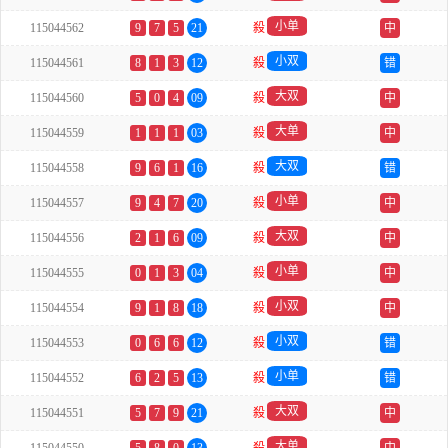
小单
115044562
9
7
5
21
殺
中
小双
115044561
8
1
3
12
殺
错
大双
115044560
5
0
4
09
殺
中
大单
115044559
1
1
1
03
殺
中
大双
115044558
9
6
1
16
殺
错
小单
115044557
9
4
7
20
殺
中
大双
115044556
2
1
6
09
殺
中
小单
115044555
0
1
3
04
殺
中
小双
115044554
9
1
8
18
殺
中
小双
115044553
0
6
6
12
殺
错
小单
115044552
6
2
5
13
殺
错
大双
115044551
5
7
9
21
殺
中
大单