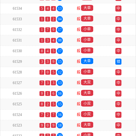
大单
61534
5
4
4
13
殺
中
大单
61533
1
1
2
04
殺
中
小单
61532
1
7
9
17
殺
中
小单
61531
1
3
4
08
殺
中
小单
61530
8
4
5
17
殺
中
大单
61529
3
3
9
15
殺
错
小单
61528
7
0
5
12
殺
中
大双
61527
7
3
3
13
殺
中
大单
61526
9
1
6
16
殺
中
小双
61525
8
2
5
15
殺
中
小双
61524
7
2
7
16
殺
中
大单
61523
9
0
9
18
殺
中
小单