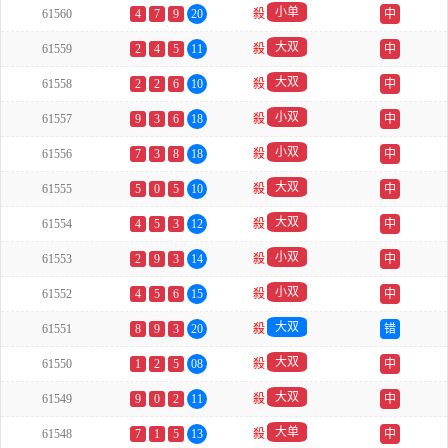
小单
61560
4
7
9
20
殺
中
大双
61559
2
4
5
11
殺
中
大双
61558
2
2
6
10
殺
中
小双
61557
9
3
6
18
殺
中
小双
61556
7
3
8
18
殺
中
大双
61555
5
0
5
10
殺
中
大双
61554
4
5
3
12
殺
中
小双
61553
2
9
3
14
殺
中
小双
61552
4
5
6
15
殺
中
大双
61551
8
9
3
20
殺
错
大双
61550
1
2
5
08
殺
中
大双
61549
9
0
2
11
殺
中
大单
61548
7
1
5
13
殺
中