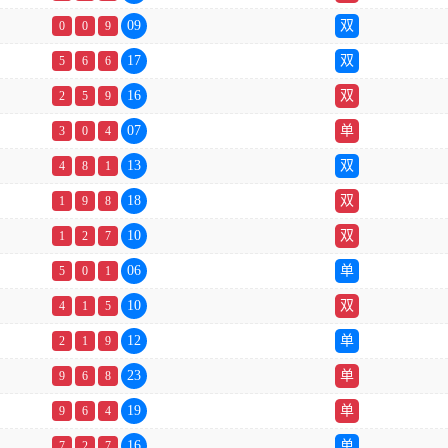
09
双
0
0
9
17
双
5
6
6
16
双
2
5
9
07
单
3
0
4
13
双
4
8
1
18
双
1
9
8
10
双
1
2
7
06
单
5
0
1
10
双
4
1
5
12
单
2
1
9
23
单
9
6
8
19
单
9
6
4
16
单
7
2
7