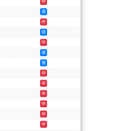
中
错
中
错
中
错
错
中
中
中
中
中
中