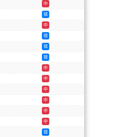
中
错
中
错
错
错
中
中
中
中
中
中
错