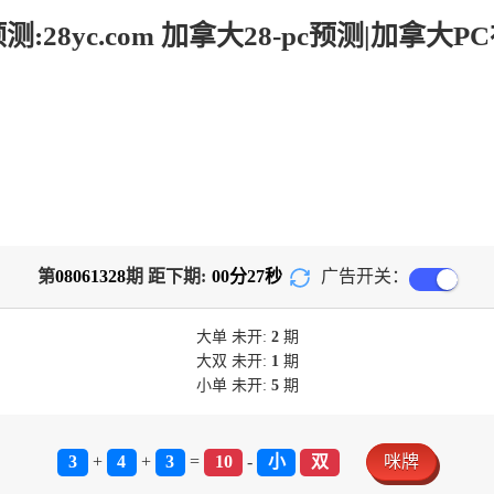
第
08061328
期 距下期:
00
分
27
秒
广告开关：
大单
未开:
2
期
大双
未开:
1
期
小单
未开:
5
期
3
+
4
+
3
=
10
-
小
双
咪牌