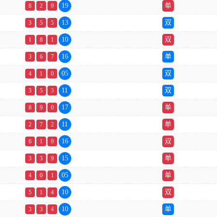
19
单
8
2
9
13
双
3
5
5
10
双
1
8
1
16
单
3
6
7
05
双
4
1
0
11
双
3
5
3
17
单
8
9
0
11
单
2
7
2
16
双
6
1
9
15
单
3
3
9
05
单
4
0
1
10
双
5
1
4
10
单
3
3
4