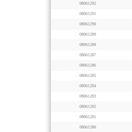
08061292
08061291
08061290
08061289
08061288
08061287
08061286
08061285
08061284
08061283
08061282
08061281
08061280