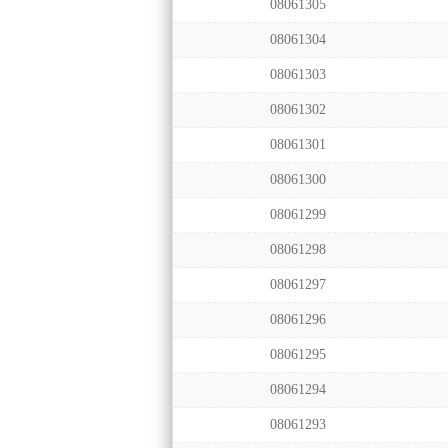
08061305
08061304
08061303
08061302
08061301
08061300
08061299
08061298
08061297
08061296
08061295
08061294
08061293