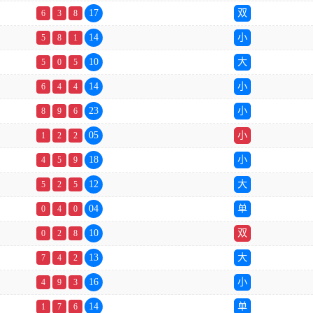
17
双
6
3
8
14
小
5
8
1
10
大
5
0
5
14
小
6
4
4
23
小
8
9
6
05
小
1
2
2
18
小
4
5
9
12
大
5
2
5
04
单
0
4
0
10
双
0
2
8
13
大
7
4
2
16
小
4
9
3
14
单
1
7
6