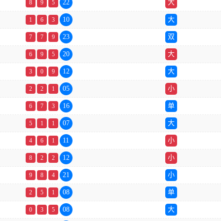
22
大
8
9
5
10
大
1
6
3
23
双
7
7
9
20
大
6
9
5
12
大
3
0
9
05
小
2
2
1
16
单
6
7
3
07
大
5
1
1
11
小
4
6
1
12
小
8
2
2
21
小
9
8
4
08
单
2
5
1
08
大
0
3
5