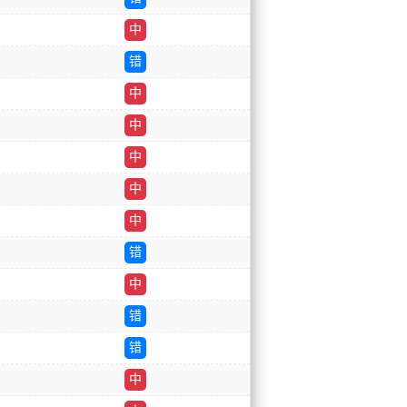
中
错
中
中
中
中
中
错
中
错
错
中