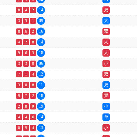
14
双
8
4
2
09
大
3
5
1
16
双
8
6
2
14
大
4
2
8
18
大
9
6
3
06
小
3
3
0
12
双
7
1
4
11
双
3
0
8
18
双
9
7
2
19
小
2
8
9
14
单
4
4
6
13
小
0
9
4