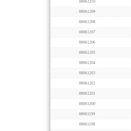
08061210
08061209
08061208
08061207
08061206
08061205
08061204
08061203
08061202
08061201
08061200
08061199
08061198