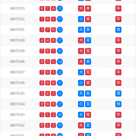
08070193
8
7
6
21
大
单
中
08070192
7
9
1
17
小
单
中
08070191
5
7
0
12
大
单
错
08070190
4
4
9
17
大
双
中
08070189
7
8
7
22
大
双
中
08070188
8
5
1
14
大
单
中
08070187
7
0
5
12
大
双
中
08070186
8
9
0
17
小
单
中
08070185
2
6
3
11
大
双
错
08070184
9
9
9
27
小
双
错
08070183
1
1
3
05
大
单
中
08070182
9
1
5
15
大
双
中