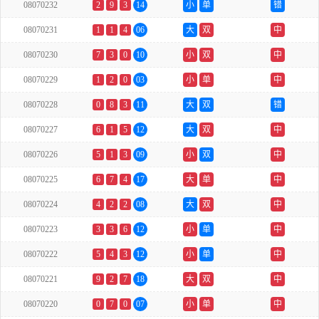
08070232
2
9
3
14
小
单
错
08070231
1
1
4
06
大
双
中
08070230
7
3
0
10
小
双
中
08070229
1
2
0
03
小
单
中
08070228
0
8
3
11
大
双
错
08070227
6
1
5
12
大
双
中
08070226
5
1
3
09
小
双
中
08070225
6
7
4
17
大
单
中
08070224
4
2
2
08
大
双
中
08070223
3
3
6
12
小
单
中
08070222
5
4
3
12
小
单
中
08070221
9
2
7
18
大
双
中
08070220
0
7
0
07
小
单
中