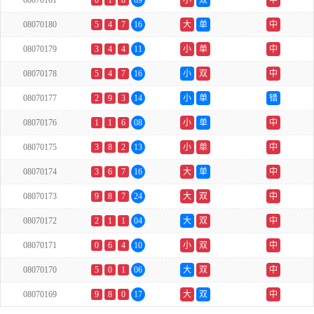
08070181
0
1
8
09
小
双
中
08070180
5
4
7
16
大
单
中
08070179
3
4
4
11
小
单
中
08070178
5
4
7
16
小
双
中
08070177
2
9
3
14
小
单
错
08070176
1
1
6
08
小
单
中
08070175
3
8
2
13
小
单
中
08070174
3
6
7
16
大
单
中
08070173
9
8
7
24
大
双
中
08070172
2
1
1
04
大
双
中
08070171
0
6
4
10
小
双
中
08070170
5
0
1
06
大
双
中
08070169
9
8
0
17
大
双
中