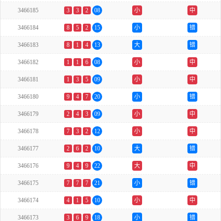
3466185
3
3
2
08
小
中
3466184
8
5
2
15
小
错
3466183
8
1
4
13
大
错
3466182
1
1
6
08
小
中
3466181
1
3
5
09
小
中
3466180
9
4
7
20
小
错
3466179
2
4
3
09
小
中
3466178
7
3
2
12
小
中
3466177
2
6
2
10
大
错
3466176
9
4
9
22
大
中
3466175
7
7
7
21
小
错
3466174
4
1
5
10
小
中
3466173
3
6
9
18
小
错