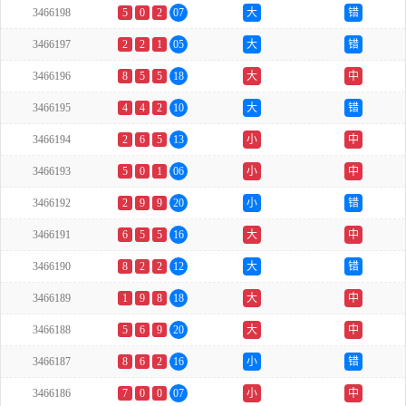
3466198
5
0
2
07
大
错
3466197
2
2
1
05
大
错
3466196
8
5
5
18
大
中
3466195
4
4
2
10
大
错
3466194
2
6
5
13
小
中
3466193
5
0
1
06
小
中
3466192
2
9
9
20
小
错
3466191
6
5
5
16
大
中
3466190
8
2
2
12
大
错
3466189
1
9
8
18
大
中
3466188
5
6
9
20
大
中
3466187
8
6
2
16
小
错
3466186
7
0
0
07
小
中