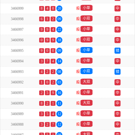
小单
3466999
8
4
8
20
殺
中
小双
3466998
6
1
2
09
殺
中
小单
3466997
9
9
4
22
殺
中
小双
3466996
0
9
9
18
殺
中
小单
3466995
9
0
0
09
殺
错
小单
3466994
3
7
4
14
殺
中
小双
3466993
4
2
2
08
殺
错
大双
3466992
1
0
2
03
殺
中
小单
3466991
2
5
9
16
殺
中
大双
3466990
8
2
1
11
殺
中
小单
3466989
3
5
4
12
殺
中
小单
3466988
3
2
7
12
殺
中
大双