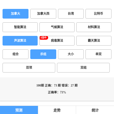
加拿大
加拿大西
台湾
比特币
智能算法
气候算法
材料算法
声波算法
病毒算法
霸天算法
组合
杀组
大小
单双
双项
双组
100期 正确：73 期 错误：27 期
正确率：73%
预测
走势
统计