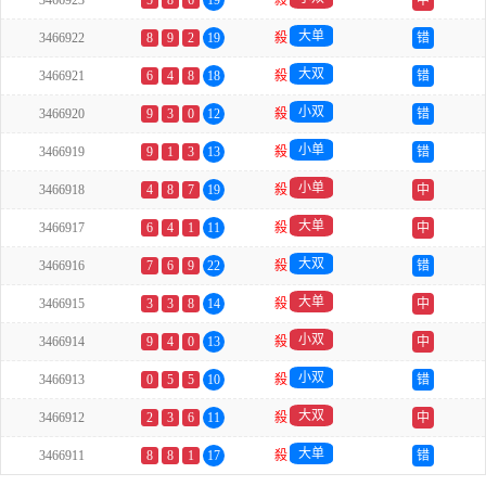
3466923
5
8
6
19
殺
中
大单
3466922
8
9
2
19
殺
错
大双
3466921
6
4
8
18
殺
错
小双
3466920
9
3
0
12
殺
错
小单
3466919
9
1
3
13
殺
错
小单
3466918
4
8
7
19
殺
中
大单
3466917
6
4
1
11
殺
中
大双
3466916
7
6
9
22
殺
错
大单
3466915
3
3
8
14
殺
中
小双
3466914
9
4
0
13
殺
中
小双
3466913
0
5
5
10
殺
错
大双
3466912
2
3
6
11
殺
中
大单
3466911
8
8
1
17
殺
错