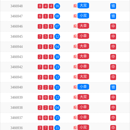
大双
3466948
8
4
4
16
殺
错
小双
3466947
6
1
1
08
殺
错
大单
3466946
1
3
3
07
殺
中
小单
3466945
7
5
0
12
殺
中
大单
3466944
1
1
2
04
殺
中
大单
3466943
2
5
3
10
殺
中
小单
3466942
7
8
8
23
殺
中
大双
3466941
2
9
1
12
殺
中
小单
3466940
2
2
7
11
殺
错
大双
3466939
9
0
3
12
殺
中
小单
3466938
2
2
0
04
殺
中
小单
3466937
6
0
9
15
殺
中
小双
3466936
3
7
1
11
殺
中