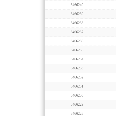
3466240
3466239
3466238
3466237
3466236
3466235
3466234
3466233
3466232
3466231
3466230
3466229
3466228