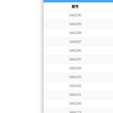
期号
3466290
3466289
3466288
3466287
3466286
3466285
3466284
3466283
3466282
3466281
3466280
3466279