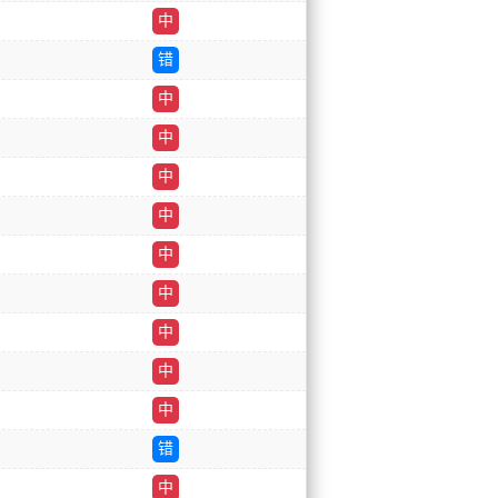
中
错
中
中
中
中
中
中
中
中
中
错
中