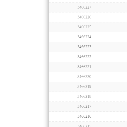
3466227
3466226
3466225
3466224
3466223
3466222
3466221
3466220
3466219
3466218
3466217
3466216
3466215