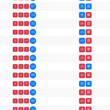
07
大
双
1
4
2
13
大
单
3
1
9
10
小
双
0
3
7
15
小
单
2
4
9
14
小
双
0
5
9
07
小
单
2
3
2
05
小
单
4
0
1
10
小
单
1
4
5
09
小
单
3
4
2
12
大
单
4
8
0
18
大
双
5
4
9
09
小
单
1
0
8
22
大
双
6
9
7