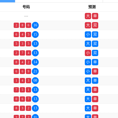
号码
预测
---
大
单
16
大
双
2
8
6
15
小
双
6
4
5
13
大
双
5
3
5
13
小
双
2
7
4
14
小
单
8
4
2
21
小
单
6
6
9
08
大
单
1
4
3
13
大
单
7
5
1
13
大
单
0
6
7
13
大
单
8
3
2
11
大
单
2
7
2