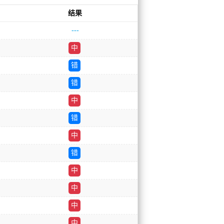
结果
---
中
错
错
中
错
中
错
中
中
中
中