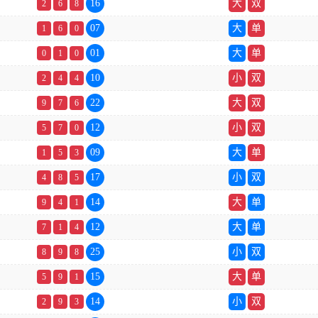
16
大
双
2
6
8
07
大
单
1
6
0
01
大
单
0
1
0
10
小
双
2
4
4
22
大
双
9
7
6
12
小
双
5
7
0
09
大
单
1
5
3
17
小
双
4
8
5
14
大
单
9
4
1
12
大
单
7
1
4
25
小
双
8
9
8
15
大
单
5
9
1
14
小
双
2
9
3