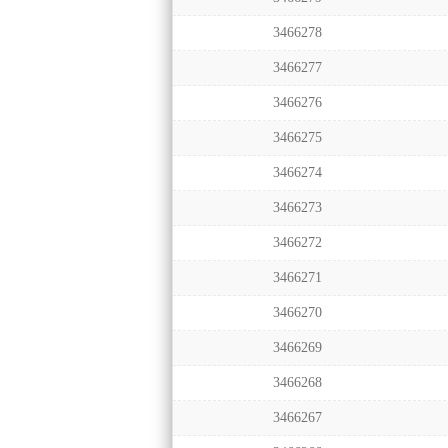
3466278
3466277
3466276
3466275
3466274
3466273
3466272
3466271
3466270
3466269
3466268
3466267