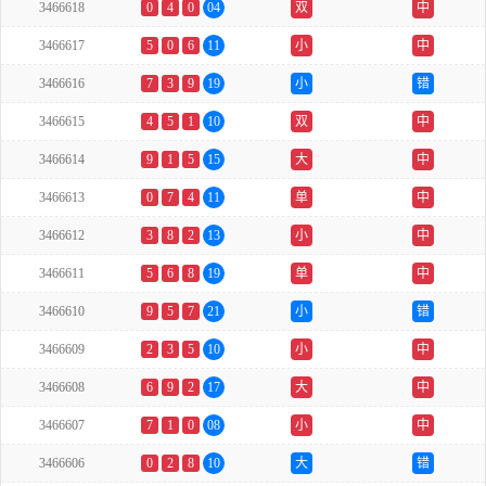
3466618
0
4
0
04
双
中
3466617
5
0
6
11
小
中
3466616
7
3
9
19
小
错
3466615
4
5
1
10
双
中
3466614
9
1
5
15
大
中
3466613
0
7
4
11
单
中
3466612
3
8
2
13
小
中
3466611
5
6
8
19
单
中
3466610
9
5
7
21
小
错
3466609
2
3
5
10
小
中
3466608
6
9
2
17
大
中
3466607
7
1
0
08
小
中
3466606
0
2
8
10
大
错