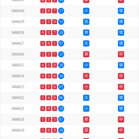
3466631
4
3
2
09
单
中
3466630
2
8
7
17
小
错
3466629
3
1
9
13
双
错
3466628
9
2
7
18
单
错
3466627
0
6
1
07
大
错
3466626
3
3
7
13
单
中
3466625
6
5
9
20
小
错
3466624
9
1
6
16
大
中
3466623
0
1
6
07
小
中
3466622
2
4
0
06
大
错
3466621
0
9
9
18
小
错
3466620
1
1
5
07
单
中
3466619
3
8
9
20
双
中