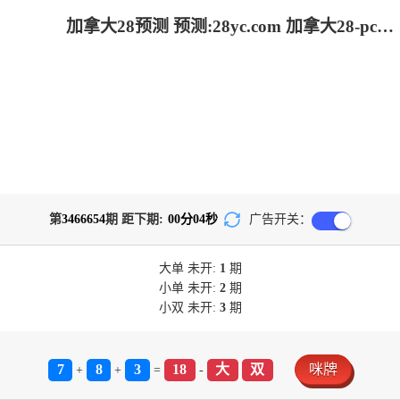
加拿大28预测 预测:28yc.com 加拿大28-pc预测|加拿大PC在线预测|28在线预测咪牌查询|加拿大PC结果查询_专注研究_加拿大PC预测_官方!
第
3466654
期 距下期:
00
分
04
秒
广告开关：
大单
未开:
1
期
小单
未开:
2
期
小双
未开:
3
期
7
8
3
18
大
双
咪牌
+
+
=
-